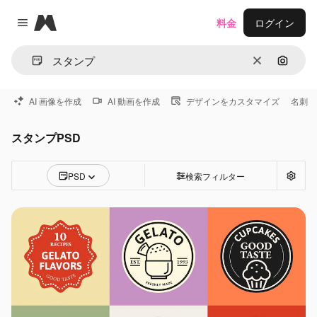
Magnific
料金
ログイン
Close menu
消去
画像で
AI 画像を作成
AI 動画を作成
デザインをカスタマイズ
名刺
スタンプPSD
PSD
検索フィルター