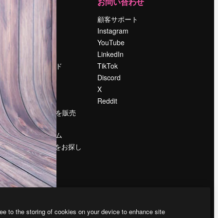
運営
お問い合わせ
料金
顧客サポート
会社概要
Instagram
Reviews
YouTube
採用情報
LinkedIn
検索トレンド
TikTok
ブログ
Discord
イベント
X
Slidesgo
Reddit
コンテンツを販売
する
プレスルーム
magnific.aiをお探し
ですか？
ee to the storing of cookies on your device to enhance site