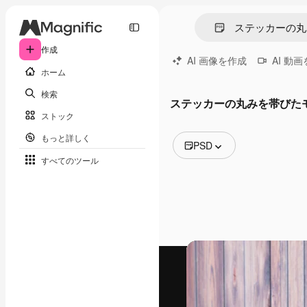
作成
AI 画像を作成
AI 動
ホーム
検索
ステッカーの丸みを帯びたモ
ストック
もっと詳しく
PSD
すべてのツール
全ての画像
ベクトル
イラスト
写真
PSD
テンプレート
モックアップ
動画
映像素材
モーショングラフィックス
動画テンプレート
アイコン
3D モデル