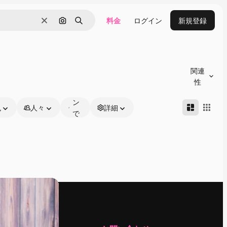
料金
ログイン
新規登録
消去
画像で検索
検索
オ
ン
関連
ラ
性
イ
ン
色
人々
詳細
で
編
集
可
能