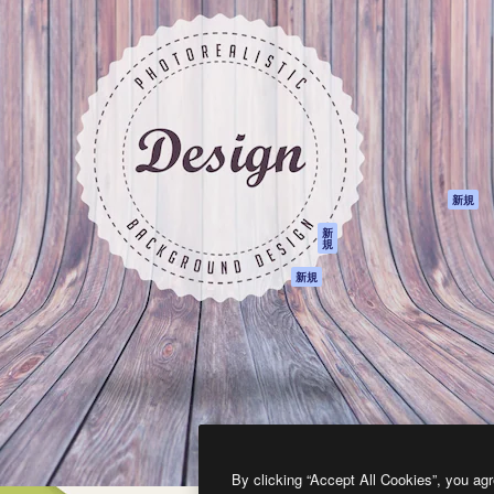
製品
はじめに
ティブ制作を導くためのプラ
Spaces
Academy
クリエイター、企業、代理
AI アシスタント
ドキュメント
含む100万人以上が利用して
AI 画像生成ツール
サポート
AI 動画生成ツール
利用規約
AI 音声合成ツール
プライバシーポリ
シー
ストックコンテン
ツ
オリジナル
新規
Claude/ChatGPT
クッキーポリシー
新
規
向けMCP
トラストセンター
エージェント
アフィリエイト
新規
API
法人向け
モバイルアプリ
すべてのMagnificツ
ール
2026
Freepik Company S.L.U.
無断複写・転載を禁じます
.
By clicking “Accept All Cookies”, you agr