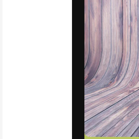
フォント
最高のクリエイ
ットフォーム。
店、スタジオを
います。
日本語
Copyright © 2010-