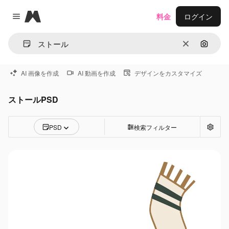
Magnific
料金
ログイン
Close menu
消去
画像で
AI 画像を作成
AI 動画を作成
デザインをカスタマイズ
ストールPSD
PSD
検索フィルター