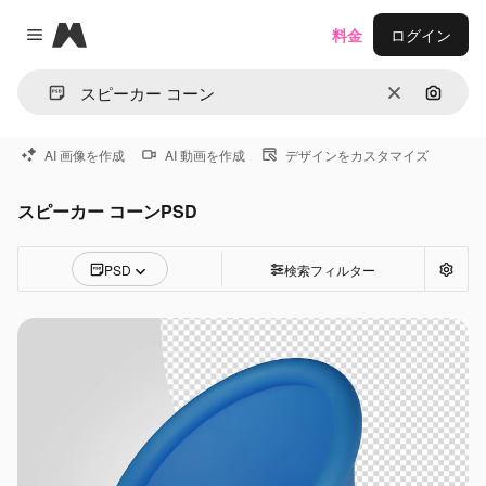
Magnific
料金
ログイン
Close menu
消去
画像で
AI 画像を作成
AI 動画を作成
デザインをカスタマイズ
スピーカー コーンPSD
PSD
検索フィルター