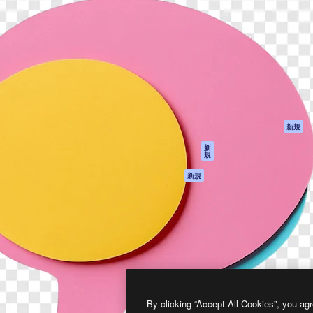
製品
はじめに
ティブ制作を導くためのプラ
Spaces
Academy
クリエイター、企業、代理
AI アシスタント
ドキュメント
含む100万人以上が利用して
AI 画像生成ツール
サポート
AI 動画生成ツール
利用規約
AI 音声合成ツール
プライバシーポリ
シー
ストックコンテン
ツ
オリジナル
新規
Claude/ChatGPT
クッキーポリシー
新
規
向けMCP
トラストセンター
エージェント
アフィリエイト
新規
API
法人向け
モバイルアプリ
すべてのMagnificツ
ール
2026
Freepik Company S.L.U.
無断複写・転載を禁じます
.
By clicking “Accept All Cookies”, you agr