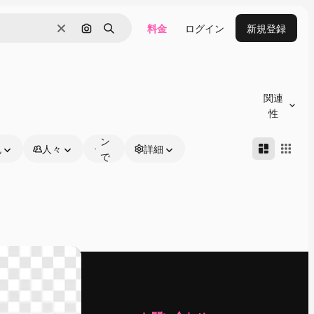
料金
ログイン
新規登録
消去
画像で検索
検索
オ
ン
関連
ラ
性
イ
ン
色
人々
詳細
で
編
集
可
能