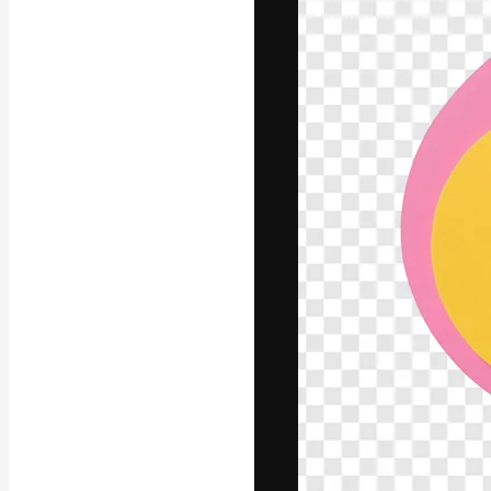
フォント
最高のクリエイ
ットフォーム。
店、スタジオを
います。
日本語
Copyright © 2010-