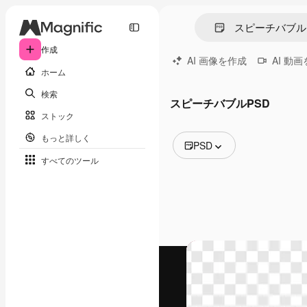
作成
AI 画像を作成
AI 動
ホーム
検索
スピーチバブルPSD
ストック
もっと詳しく
PSD
すべてのツール
全ての画像
ベクトル
イラスト
写真
PSD
テンプレート
モックアップ
動画
映像素材
モーショングラフィックス
動画テンプレート
アイコン
3D モデル