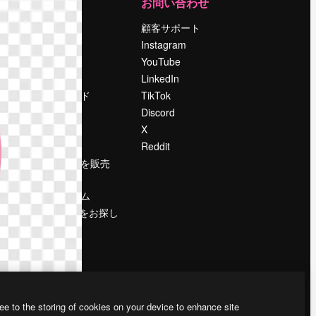
運営
お問い合わせ
料金
顧客サポート
会社概要
Instagram
Reviews
YouTube
採用情報
LinkedIn
検索トレンド
TikTok
ブログ
Discord
イベント
X
Slidesgo
Reddit
コンテンツを販売
する
プレスルーム
magnific.aiをお探し
ですか？
ee to the storing of cookies on your device to enhance site