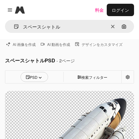
Magnific
料金
ログイン
Close menu
消去
画像で
AI 画像を作成
AI 動画を作成
デザインをカスタマイズ
スペースシャトルPSD
- 2ページ
PSD
検索フィルター