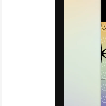
フォント
最高のクリエイ
ットフォーム。
店、スタジオを
います。
日本語
Copyright © 2010-