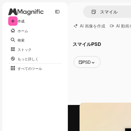
作成
AI 画像を作成
AI 動
ホーム
検索
スマイルPSD
ストック
もっと詳しく
PSD
すべてのツール
全ての画像
ベクトル
イラスト
写真
PSD
テンプレート
モックアップ
動画
映像素材
モーショングラフィックス
動画テンプレート
アイコン
3D モデル