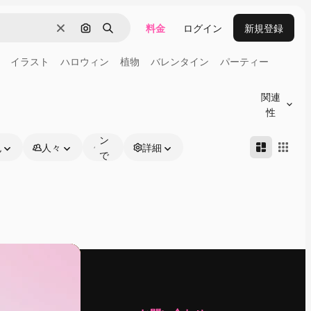
料金
ログイン
新規登録
消去
画像で検索
検索
イラスト
ハロウィン
植物
バレンタイン
パーティー
オ
ン
関連
ラ
性
イ
ン
色
人々
詳細
で
編
集
可
能