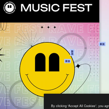
製品
はじめに
ティブ制作を導くためのプラ
Spaces
Academy
クリエイター、企業、代理
AI アシスタント
ドキュメント
含む100万人以上が利用して
AI 画像生成ツール
サポート
AI 動画生成ツール
利用規約
AI 音声合成ツール
プライバシーポリ
シー
ストックコンテン
ツ
オリジナル
新規
Claude/ChatGPT
クッキーポリシー
新
規
向けMCP
トラストセンター
エージェント
アフィリエイト
新規
API
法人向け
モバイルアプリ
すべてのMagnificツ
ール
2026
Freepik Company S.L.U.
無断複写・転載を禁じます
.
By clicking “Accept All Cookies”, you agr