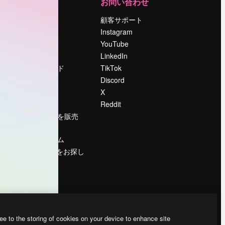
運営
お問い合わせ
料金
顧客サポート
会社概要
Instagram
Reviews
YouTube
採用情報
LinkedIn
検索トレンド
TikTok
ブログ
Discord
イベント
X
Slidesgo
Reddit
コンテンツを販売
する
プレスルーム
magnific.aiをお探し
ですか？
ee to the storing of cookies on your device to enhance site