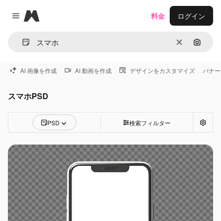
Magnific
料金
ログイン
Close menu
消去
画像で
AI 画像を作成
AI 動画を作成
デザインをカスタマイズ
バナー
スマホPSD
PSD
検索フィルター