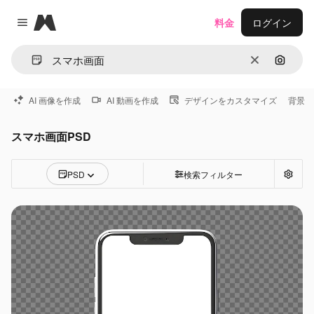
Magnific
料金
ログイン
Close menu
消去
画像で
AI 画像を作成
AI 動画を作成
デザインをカスタマイズ
背景
スマホ画面PSD
PSD
検索フィルター