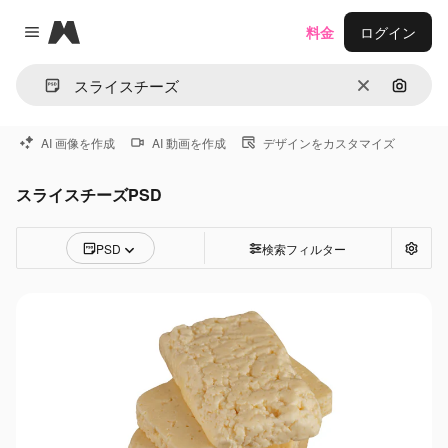
Magnific
料金
ログイン
Close menu
消去
画像で
AI 画像を作成
AI 動画を作成
デザインをカスタマイズ
スライスチーズPSD
PSD
検索フィルター