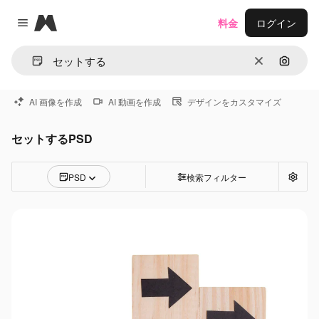
Magnific
料金
ログイン
Close menu
消去
画像で
AI 画像を作成
AI 動画を作成
デザインをカスタマイズ
セットするPSD
PSD
検索フィルター