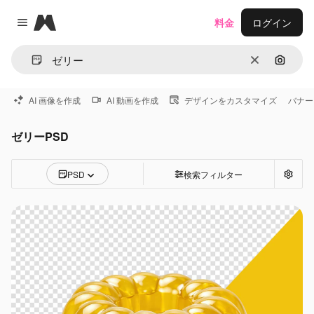
Magnific
料金
ログイン
Close menu
消去
画像で
AI 画像を作成
AI 動画を作成
デザインをカスタマイズ
バナー
ゼリーPSD
PSD
検索フィルター