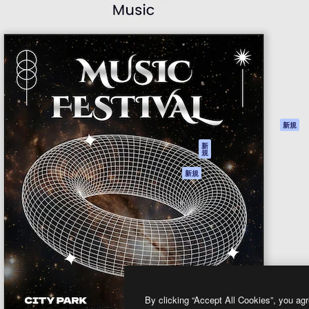
製品
はじめに
ティブ制作を導くためのプラ
Spaces
Academy
クリエイター、企業、代理
AI アシスタント
ドキュメント
含む100万人以上が利用して
AI 画像生成ツール
サポート
AI 動画生成ツール
利用規約
AI 音声合成ツール
プライバシーポリ
シー
ストックコンテン
ツ
オリジナル
新規
Claude/ChatGPT
クッキーポリシー
新
規
向けMCP
トラストセンター
エージェント
アフィリエイト
新規
API
法人向け
モバイルアプリ
すべてのMagnificツ
ール
2026
Freepik Company S.L.U.
無断複写・転載を禁じます
.
By clicking “Accept All Cookies”, you agr