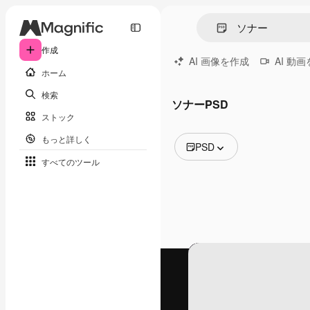
作成
AI 画像を作成
AI 動
ホーム
検索
ソナーPSD
ストック
もっと詳しく
PSD
すべてのツール
全ての画像
ベクトル
イラスト
写真
PSD
テンプレート
モックアップ
動画
映像素材
モーショングラフィックス
動画テンプレート
アイコン
3D モデル