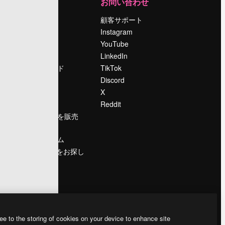
運営
お問い合わせ
料金
顧客サポート
会社概要
Instagram
Reviews
YouTube
採用情報
LinkedIn
検索トレンド
TikTok
ブログ
Discord
イベント
X
Slidesgo
Reddit
コンテンツを販売
する
プレスルーム
magnific.aiをお探し
ですか？
ee to the storing of cookies on your device to enhance site