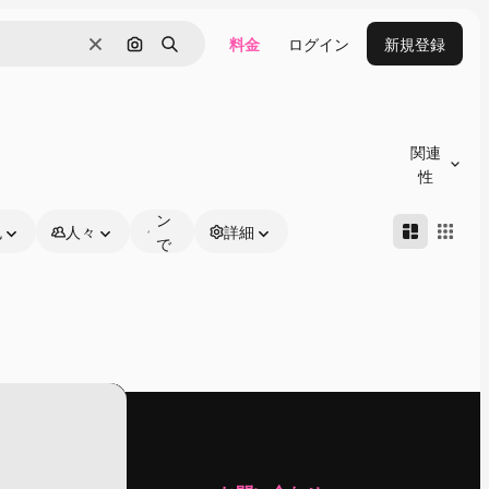
料金
ログイン
新規登録
消去
画像で検索
検索
オ
ン
関連
ラ
性
イ
ン
色
人々
詳細
で
編
集
可
能