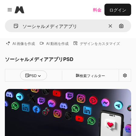
Magnific
料金
ログイン
Close menu
消去
画像で
AI 画像を作成
AI 動画を作成
デザインをカスタマイズ
ソーシャルメディアアプリPSD
PSD
検索フィルター