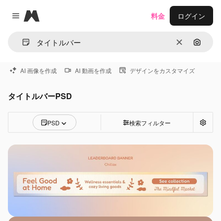
Magnific
料金
ログイン
Close menu
消去
画像で
AI 画像を作成
AI 動画を作成
デザインをカスタマイズ
タイトルバーPSD
PSD
検索フィルター