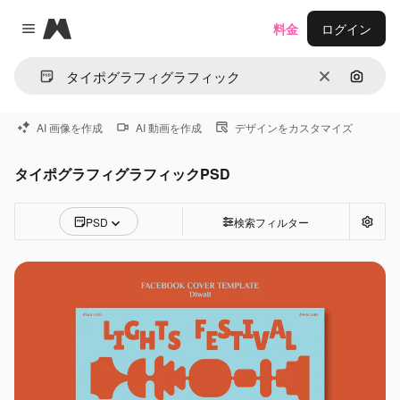
Magnific
料金
ログイン
Close menu
消去
画像で
AI 画像を作成
AI 動画を作成
デザインをカスタマイズ
タイポグラフィグラフィックPSD
PSD
検索フィルター