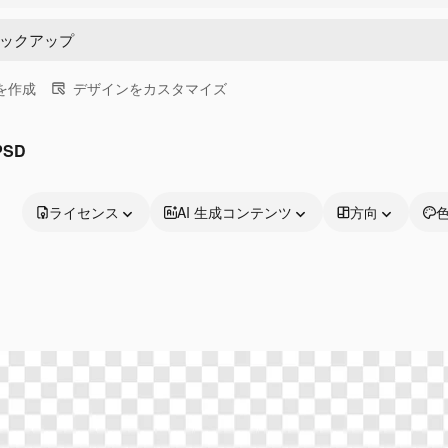
画を作成
デザインをカスタマイズ
SD
ライセンス
AI 生成コンテンツ
方向