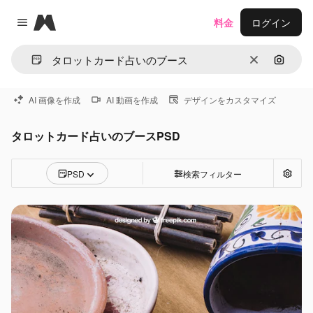
Magnific
料金
ログイン
Close menu
消去
画像で
AI 画像を作成
AI 動画を作成
デザインをカスタマイズ
タロットカード占いのブースPSD
PSD
検索フィルター