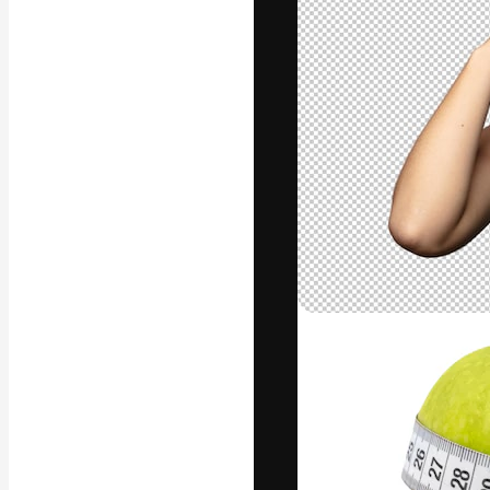
フォント
最高のクリエイ
ットフォーム。
店、スタジオを
います。
日本語
Copyright © 2010-