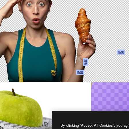
製品
はじめに
ティブ制作を導くためのプラ
Spaces
Academy
クリエイター、企業、代理
AI アシスタント
ドキュメント
含む100万人以上が利用して
AI 画像生成ツール
サポート
AI 動画生成ツール
利用規約
AI 音声合成ツール
プライバシーポリ
シー
ストックコンテン
ツ
オリジナル
新規
Claude/ChatGPT
クッキーポリシー
新
規
向けMCP
トラストセンター
エージェント
アフィリエイト
新規
API
法人向け
モバイルアプリ
すべてのMagnificツ
ール
2026
Freepik Company S.L.U.
無断複写・転載を禁じます
.
By clicking “Accept All Cookies”, you agr