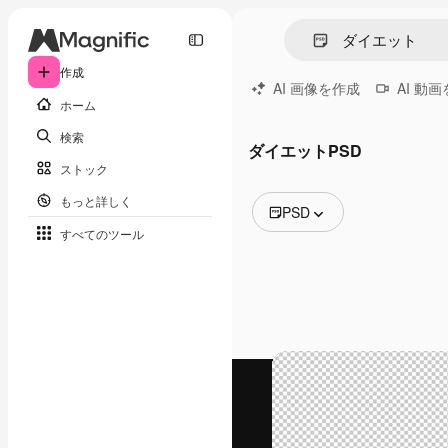
作成
AI 画像を作成
AI 動
ホーム
検索
ダイエットPSD
ストック
もっと詳しく
PSD
すべてのツール
全ての画像
ベクトル
イラスト
写真
PSD
テンプレート
モックアップ
動画
映像素材
モーショングラフィックス
動画テンプレート
アイコン
3D モデル