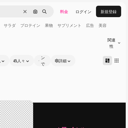
料金
ログイン
新規登録
消去
画像で検索
検索
サラダ
プロテイン
果物
サプリメント
広告
美容
オ
ン
関連
ラ
性
イ
ン
色
人々
詳細
で
編
集
可
能