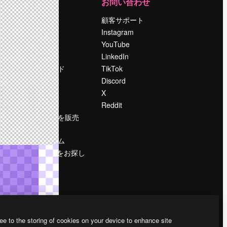
運営
お問い合わせ
料金
顧客サポート
会社概要
Instagram
Reviews
YouTube
採用情報
LinkedIn
検索トレンド
TikTok
ブログ
Discord
イベント
X
Slidesgo
Reddit
コンテンツを販売
する
プレスルーム
magnific.aiをお探し
ですか？
ee to the storing of cookies on your device to enhance site