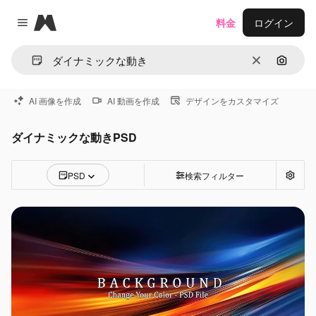
Magnific
料金
ログイン
Close menu
消去
画像で
AI 画像を作成
AI 動画を作成
デザインをカスタマイズ
ダイナミックな動きPSD
PSD
検索フィルター