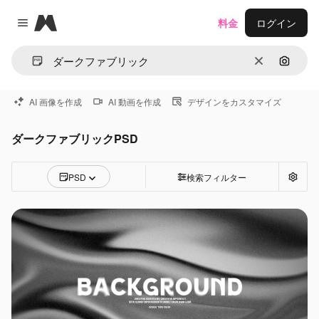
Magnific
料金
ログイン
Close menu
消去
画像で
AI 画像を作成
AI 動画を作成
デザインをカスタマイズ
ダークファブリックPSD
PSD
検索フィルター