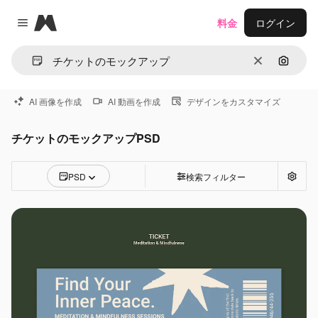
Magnific
料金
ログイン
Close menu
消去
画像で
AI 画像を作成
AI 動画を作成
デザインをカスタマイズ
チケットのモックアップPSD
PSD
検索フィルター