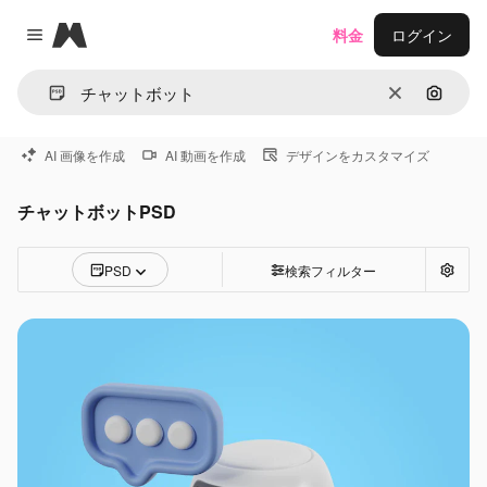
Magnific
料金
ログイン
Close menu
消去
画像で
AI 画像を作成
AI 動画を作成
デザインをカスタマイズ
チャットボットPSD
PSD
検索フィルター