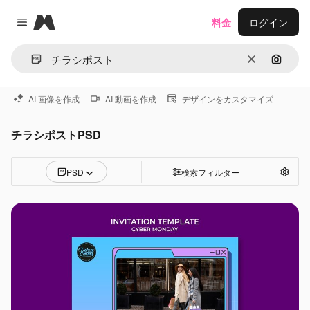
Magnific
料金
ログイン
Close menu
消去
画像で
AI 画像を作成
AI 動画を作成
デザインをカスタマイズ
チラシポストPSD
PSD
検索フィルター