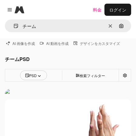
Magnific
料金
ログイン
Close menu
消去
画像で
AI 画像を作成
AI 動画を作成
デザインをカスタマイズ
チームPSD
PSD
検索フィルター