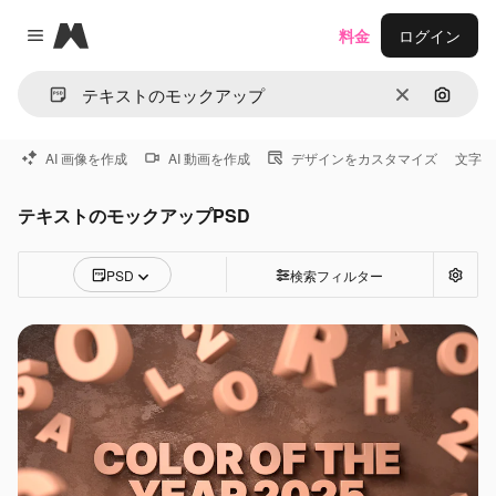
Magnific
料金
ログイン
Close menu
消去
画像で
AI 画像を作成
AI 動画を作成
デザインをカスタマイズ
文字
テキストのモックアップPSD
PSD
検索フィルター