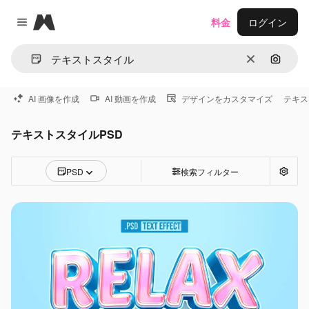
Magnific
料金
ログイン
Close menu
消去
画像で
AI 画像を作成
AI 動画を作成
デザインをカスタマイズ
テキス
テキストスタイルPSD
PSD
検索フィルター