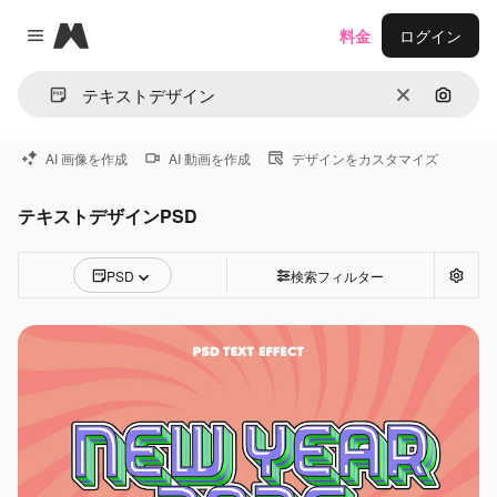
Magnific
料金
ログイン
Close menu
消去
画像で
AI 画像を作成
AI 動画を作成
デザインをカスタマイズ
テキストデザインPSD
PSD
検索フィルター