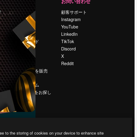
運営
お問い合わせ
料金
顧客サポート
会社概要
Instagram
Reviews
YouTube
採用情報
LinkedIn
検索トレンド
TikTok
ブログ
Discord
イベント
X
Slidesgo
Reddit
コンテンツを販売
する
プレスルーム
magnific.aiをお探し
ですか？
ee to the storing of cookies on your device to enhance site