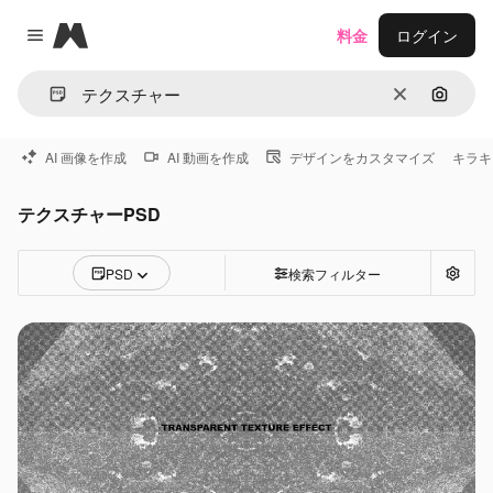
Magnific
料金
ログイン
Close menu
消去
画像で
AI 画像を作成
AI 動画を作成
デザインをカスタマイズ
キラキ
テクスチャーPSD
PSD
検索フィルター