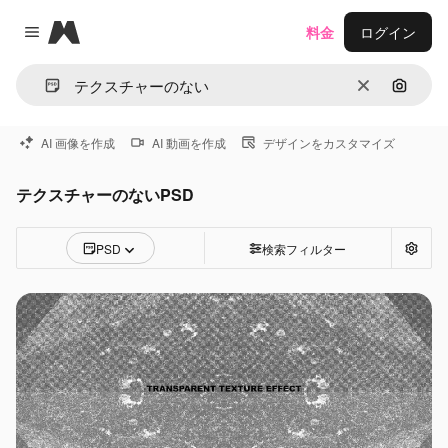
Magnific
料金
ログイン
Close menu
消去
画像で
AI 画像を作成
AI 動画を作成
デザインをカスタマイズ
テクスチャーのないPSD
PSD
検索フィルター