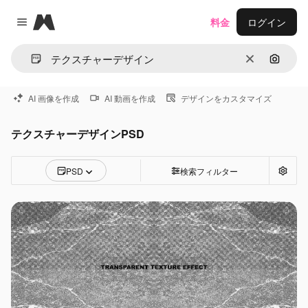
Magnific
料金
ログイン
Close menu
消去
画像で
AI 画像を作成
AI 動画を作成
デザインをカスタマイズ
テクスチャーデザインPSD
PSD
検索フィルター