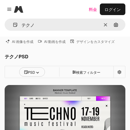
Magnific
料金
ログイン
Close menu
消去
画像で
AI 画像を作成
AI 動画を作成
デザインをカスタマイズ
テクノPSD
PSD
検索フィルター