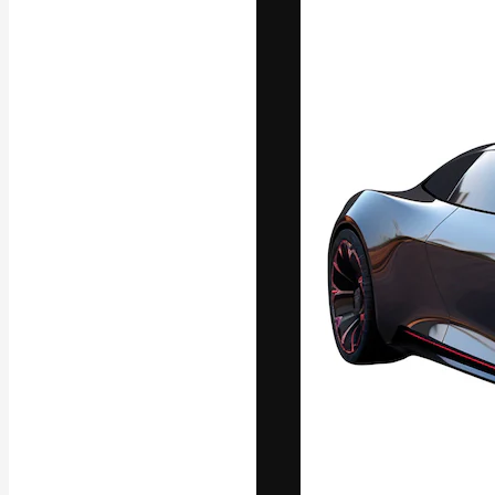
フォント
最高のクリエイ
ットフォーム。
店、スタジオを
います。
日本語
Copyright © 2010-