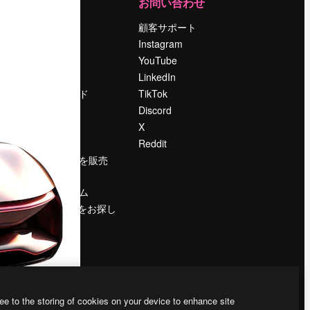
運営
お問い合わせ
料金
顧客サポート
会社概要
Instagram
Reviews
YouTube
採用情報
LinkedIn
検索トレンド
TikTok
ブログ
Discord
イベント
X
Slidesgo
Reddit
コンテンツを販売
する
プレスルーム
magnific.aiをお探し
ですか？
ee to the storing of cookies on your device to enhance site