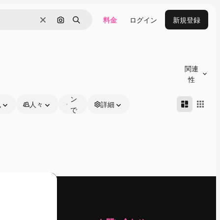
料金
ログイン
新規登録
消去
画像で検索
検索
オ
ン
関連
ラ
性
イ
ン
色
人々
詳細
で
編
集
可
能