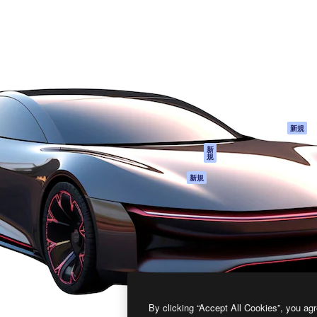
製品
はじめに
ティブ制作を導くためのプラ
Spaces
Academy
クリエイター、企業、代理
AI アシスタント
ドキュメント
含む100万人以上が利用して
AI 画像生成ツール
サポート
AI 動画生成ツール
利用規約
AI 音声合成ツール
プライバシーポリ
シー
ストックコンテン
ツ
オリジナル
新規
Claude/ChatGPT
クッキーポリシー
新
規
向けMCP
トラストセンター
エージェント
アフィリエイト
新規
API
法人向け
モバイルアプリ
すべてのMagnificツ
ール
2026
Freepik Company S.L.U.
無断複写・転載を禁じます
.
By clicking “Accept All Cookies”, you agr