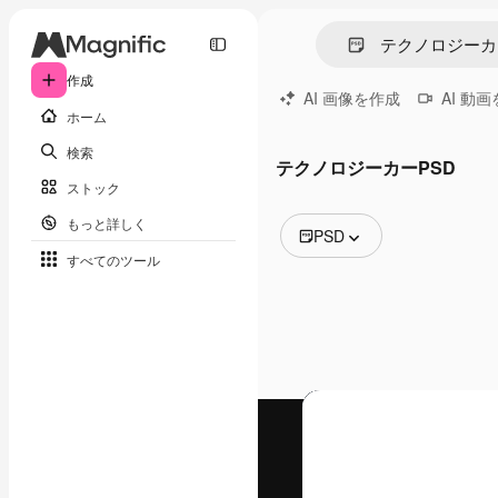
作成
AI 画像を作成
AI 動
ホーム
検索
テクノロジーカーPSD
ストック
もっと詳しく
PSD
すべてのツール
全ての画像
ベクトル
イラスト
写真
PSD
テンプレート
モックアップ
動画
映像素材
モーショングラフィックス
動画テンプレート
アイコン
3D モデル