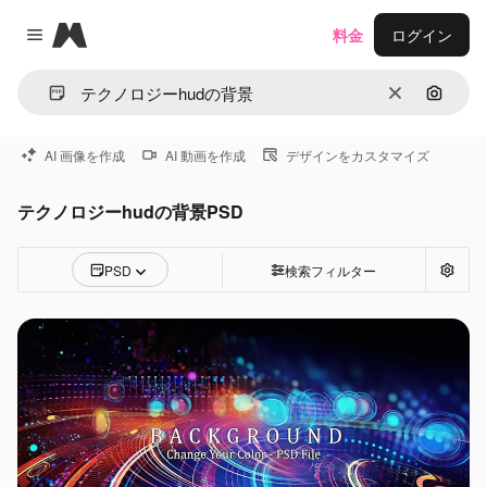
Magnific
料金
ログイン
Close menu
消去
画像で
AI 画像を作成
AI 動画を作成
デザインをカスタマイズ
テクノロジーhudの背景PSD
PSD
検索フィルター