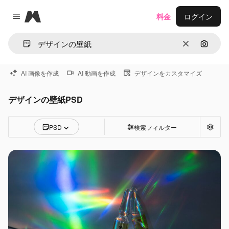
Magnific
料金
ログイン
Close menu
消去
画像で
AI 画像を作成
AI 動画を作成
デザインをカスタマイズ
デザインの壁紙PSD
PSD
検索フィルター