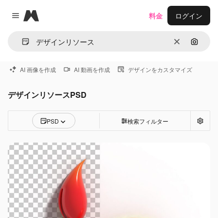
Magnific
料金
ログイン
Close menu
消去
画像で
AI 画像を作成
AI 動画を作成
デザインをカスタマイズ
デザインリソースPSD
PSD
検索フィルター