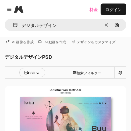
Magnific
料金
ログイン
Close menu
消去
画像で
AI 画像を作成
AI 動画を作成
デザインをカスタマイズ
デジタルデザインPSD
PSD
検索フィルター