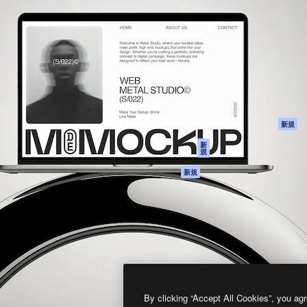
製品
はじめに
ティブ制作を導くためのプラ
Spaces
Academy
クリエイター、企業、代理
AI アシスタント
ドキュメント
含む100万人以上が利用して
AI 画像生成ツール
サポート
AI 動画生成ツール
利用規約
AI 音声合成ツール
プライバシーポリ
シー
ストックコンテン
ツ
オリジナル
新規
Claude/ChatGPT
クッキーポリシー
新
規
向けMCP
トラストセンター
エージェント
アフィリエイト
新規
API
法人向け
モバイルアプリ
すべてのMagnificツ
ール
2026
Freepik Company S.L.U.
無断複写・転載を禁じます
.
By clicking “Accept All Cookies”, you agr