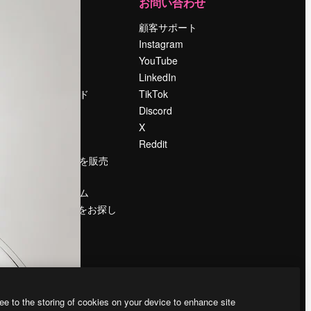
運営
お問い合わせ
料金
顧客サポート
会社概要
Instagram
Reviews
YouTube
採用情報
LinkedIn
検索トレンド
TikTok
ブログ
Discord
イベント
X
Slidesgo
Reddit
コンテンツを販売
する
プレスルーム
magnific.aiをお探し
ですか？
ee to the storing of cookies on your device to enhance site