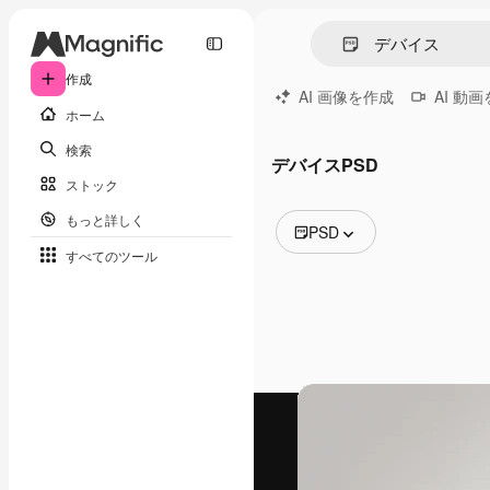
作成
AI 画像を作成
AI 動
ホーム
検索
デバイスPSD
ストック
もっと詳しく
PSD
すべてのツール
全ての画像
ベクトル
イラスト
写真
PSD
テンプレート
モックアップ
動画
映像素材
モーショングラフィックス
動画テンプレート
アイコン
3D モデル