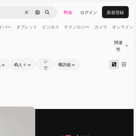
料金
ログイン
新規登録
消去
画像で検索
検索
イバー
タブレット
ビジネス
テクノロジー
カメラ
オンライン
オ
ン
関連
ラ
性
イ
ン
色
人々
詳細
で
編
集
可
能