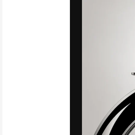
フォント
最高のクリエイ
ットフォーム。
店、スタジオを
います。
日本語
Copyright © 2010-