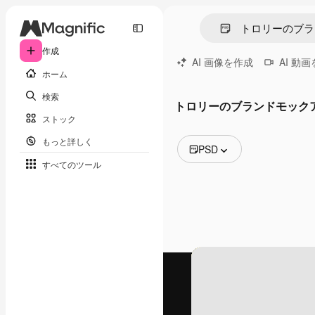
作成
AI 画像を作成
AI 動
ホーム
検索
トロリーのブランドモックア
ストック
もっと詳しく
PSD
すべてのツール
全ての画像
ベクトル
イラスト
写真
PSD
テンプレート
モックアップ
動画
映像素材
モーショングラフィックス
動画テンプレート
アイコン
3D モデル