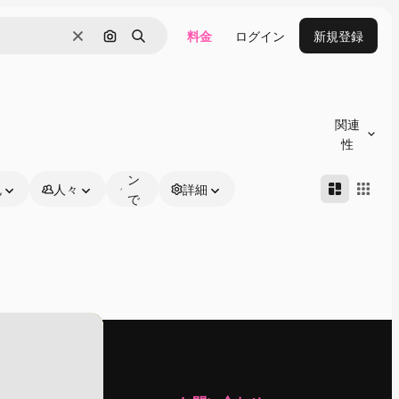
料金
ログイン
新規登録
消去
画像で検索
検索
オ
ン
関連
ラ
性
イ
ン
色
人々
詳細
で
編
集
可
能