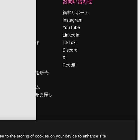
運営
お問い合わせ
料金
顧客サポート
会社概要
Instagram
Reviews
YouTube
採用情報
LinkedIn
検索トレンド
TikTok
ブログ
Discord
イベント
X
Slidesgo
Reddit
コンテンツを販売
する
プレスルーム
magnific.aiをお探し
ですか？
ee to the storing of cookies on your device to enhance site