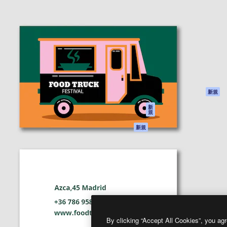
製品
はじめに
ティブ制作を導くためのプラ
Spaces
Academy
クリエイター、企業、代理
AI アシスタント
ドキュメント
含む100万人以上が利用して
AI 画像生成ツール
サポート
AI 動画生成ツール
利用規約
AI 音声合成ツール
プライバシーポリ
シー
ストックコンテン
ツ
オリジナル
新規
Claude/ChatGPT
クッキーポリシー
新
規
向けMCP
トラストセンター
エージェント
アフィリエイト
新規
API
法人向け
モバイルアプリ
すべてのMagnificツ
ール
2026
Freepik Company S.L.U.
無断複写・転載を禁じます
.
By clicking “Accept All Cookies”, you agr