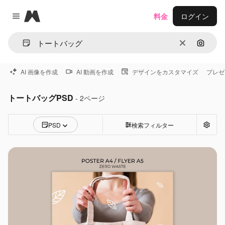
Magnific
料金
ログイン
Close menu
消去
画像で
AI 画像を作成
AI 動画を作成
デザインをカスタマイズ
プレゼ
トートバッグPSD
- 2ページ
PSD
検索フィルター