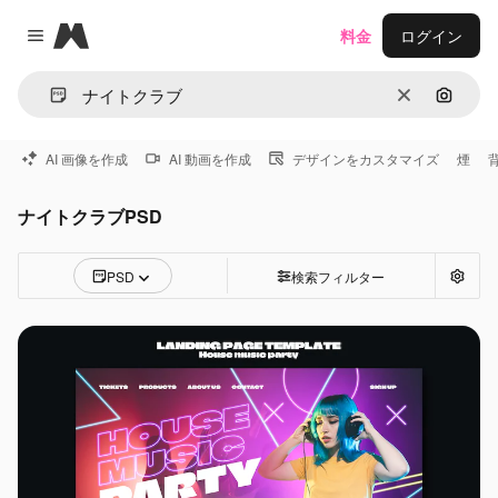
Magnific
料金
ログイン
Close menu
消去
画像で
AI 画像を作成
AI 動画を作成
デザインをカスタマイズ
煙
ナイトクラブPSD
PSD
検索フィルター