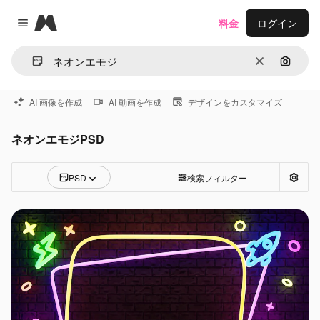
Magnific
料金
ログイン
Close menu
消去
画像で
AI 画像を作成
AI 動画を作成
デザインをカスタマイズ
ネオンエモジPSD
PSD
検索フィルター