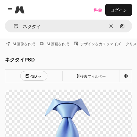
Magnific
料金
ログイン
Close menu
消去
画像で
AI 画像を作成
AI 動画を作成
デザインをカスタマイズ
クリス
ネクタイPSD
PSD
検索フィルター