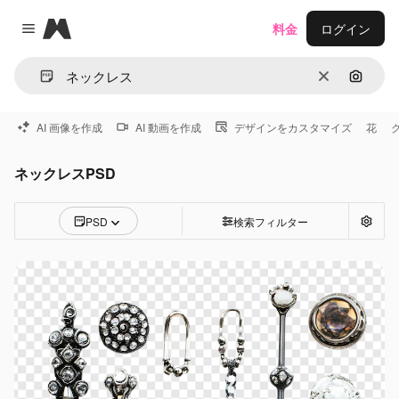
Magnific
料金
ログイン
Close menu
消去
画像で
AI 画像を作成
AI 動画を作成
デザインをカスタマイズ
花
ネックレスPSD
PSD
検索フィルター