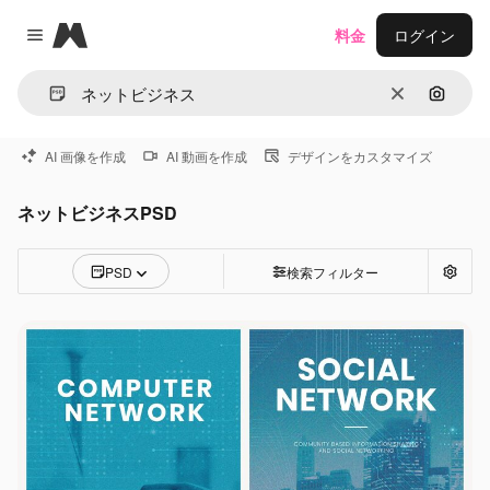
Magnific
料金
ログイン
Close menu
消去
画像で
AI 画像を作成
AI 動画を作成
デザインをカスタマイズ
ネットビジネスPSD
PSD
検索フィルター