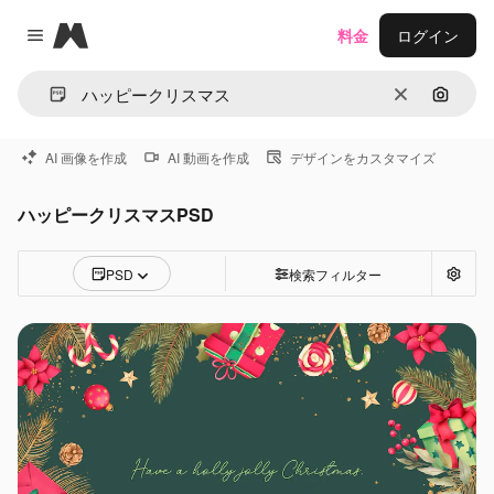
Magnific
料金
ログイン
Close menu
消去
画像で
AI 画像を作成
AI 動画を作成
デザインをカスタマイズ
ハッピークリスマスPSD
PSD
検索フィルター