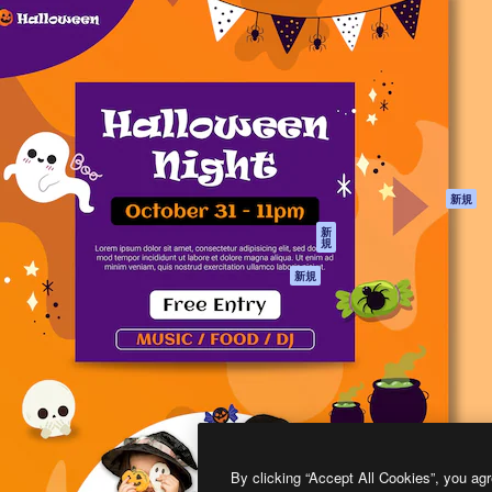
製品
はじめに
ティブ制作を導くためのプラ
Spaces
Academy
クリエイター、企業、代理
AI アシスタント
ドキュメント
含む100万人以上が利用して
AI 画像生成ツール
サポート
AI 動画生成ツール
利用規約
AI 音声合成ツール
プライバシーポリ
シー
ストックコンテン
ツ
オリジナル
新規
Claude/ChatGPT
クッキーポリシー
新
規
向けMCP
トラストセンター
エージェント
アフィリエイト
新規
API
法人向け
モバイルアプリ
すべてのMagnificツ
ール
2026
Freepik Company S.L.U.
無断複写・転載を禁じます
.
By clicking “Accept All Cookies”, you agr