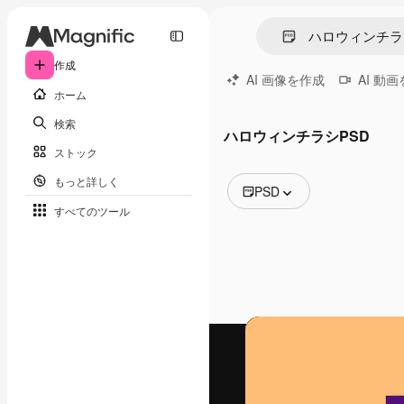
作成
AI 画像を作成
AI 動
ホーム
検索
ハロウィンチラシPSD
ストック
もっと詳しく
PSD
すべてのツール
全ての画像
ベクトル
イラスト
写真
PSD
テンプレート
モックアップ
動画
映像素材
モーショングラフィックス
動画テンプレート
アイコン
3D モデル