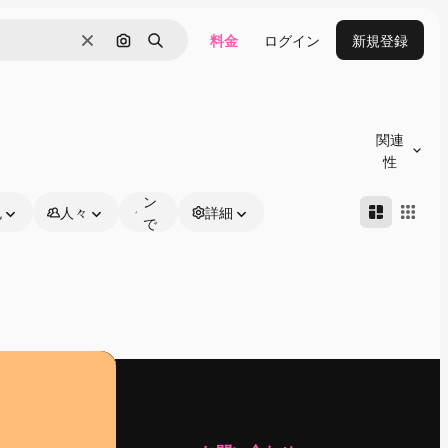
料金
ログイン
新規登録
消去
画像で検索
検索
オ
ン
関連
ラ
性
イ
ン
色
人々
詳細
で
編
集
可
能