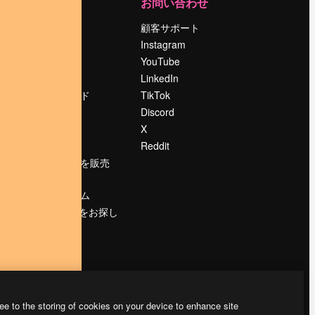
運営
お問い合わせ
料金
顧客サポート
会社概要
Instagram
Reviews
YouTube
採用情報
LinkedIn
検索トレンド
TikTok
ブログ
Discord
イベント
X
Slidesgo
Reddit
コンテンツを販売
する
プレスルーム
magnific.aiをお探し
ですか？
ee to the storing of cookies on your device to enhance site