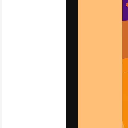
フォント
最高のクリエイ
ットフォーム。
店、スタジオを
います。
日本語
Copyright © 2010-