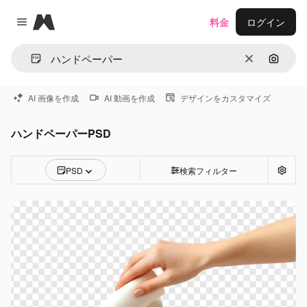
Magnific
料金
ログイン
Close menu
消去
画像で
AI 画像を作成
AI 動画を作成
デザインをカスタマイズ
ハンドペーパーPSD
PSD
検索フィルター