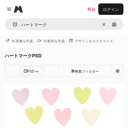
Magnific
料金
ログイン
Close menu
消去
画像で
AI 画像を作成
AI 動画を作成
デザインをカスタマイズ
ハートマークPSD
PSD
検索フィルター